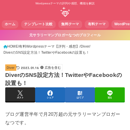
Wordpressテーマの評判や感想、機能を解説
ホーム
テンプレート比較
無料テーマ
有料テーマ
WordPr
元サラリーマンブロガーなつのプロフィール
HOME
有料Wordpressテーマ【評判・感想】
Diver
DiverのSNS設定方法！TwitterやFacebookの設置も！
2023.01.16
Diver
広告を含む
DiverのSNS設定方法！TwitterやFacebookの
設置も！
ポスト
シェア
はてブ
送る
ブログ運営半年で月20万超の元サラリーマンブロガー
なつです。