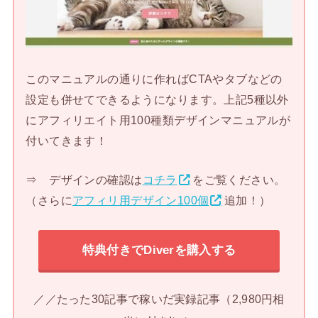
このマニュアルの通りに作ればCTAやタブなどの
設定も併せてできるようになります。上記5種以外
にアフィリエイト用100種類デザインマニュアルが
付いてきます！
⇒ デザインの確認は
コチラ
をご覧ください。
（さらに
アフィリ用デザイン100個
追加！）
特典付きでDiverを購入する
／／たった30記事で稼いだ実録記事（2,980円相