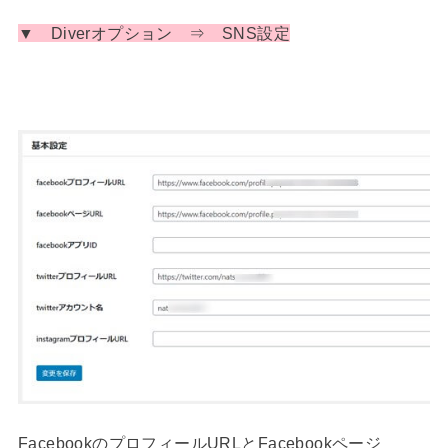
▼ Diverオプション ⇒ SNS設定
FacebookのプロフィールURLとFacebookページ