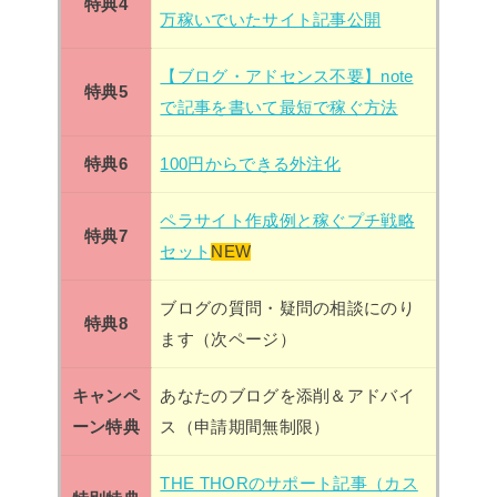
特典4
万稼いでいたサイト記事公開
【ブログ・アドセンス不要】note
特典5
で記事を書いて最短で稼ぐ方法
特典6
100円からできる外注化
ペラサイト作成例と稼ぐプチ戦略
特典7
セット
NEW
ブログの質問・疑問の相談にのり
特典8
ます（次ページ）
キャンペ
あなたのブログを添削＆アドバイ
ーン特典
ス（申請期間無制限）
THE THORのサポート記事（カス