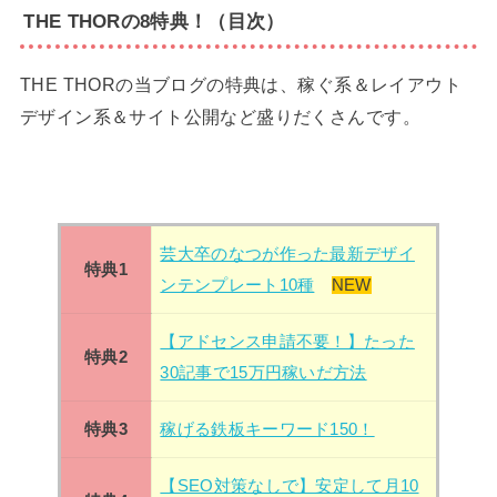
THE THORの8特典！（目次）
THE THORの当ブログの特典は、稼ぐ系＆レイアウト
デザイン系＆サイト公開など盛りだくさんです。
芸大卒のなつが作った最新デザイ
特典1
ンテンプレート10種
NEW
【アドセンス申請不要！】たった
特典2
30記事で15万円稼いだ方法
特典3
稼げる鉄板キーワード150！
【SEO対策なしで】安定して月10