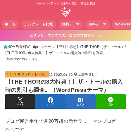
Wordpressテーマの評判や感想、機能を解説
ホーム
テンプレート比較
無料テーマ
有料テーマ
WordPr
元サラリーマンブロガーなつのプロフィール
HOME
有料Wordpressテーマ【評判・感想】
THE THOR（ザ・トール）
【THE THORの8大特典！】ザ・トールの購入時の割引も調査。
（Wordpressテーマ）
2023.06.30
THE THOR（ザ・トール）
広告を含む
【THE THORの8大特典！】ザ・トールの購入
時の割引も調査。（WordPressテーマ）
ポスト
シェア
はてブ
送る
ブログ運営半年で月20万超の元サラリーマンブロガー
なつです。