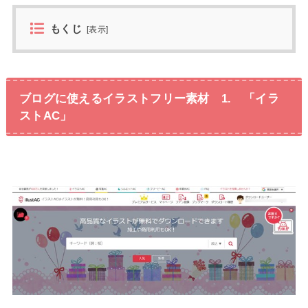
もくじ
[
表示
]
ブログに使えるイラストフリー素材 1. 「イラ
ストAC」