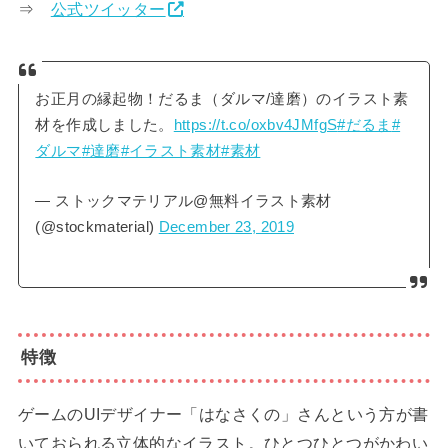
⇒
公式ツイッター
お正月の縁起物！だるま（ダルマ/達磨）のイラスト素
材を作成しました。
https://t.co/oxbv4JMfgS
#だるま
#
ダルマ
#達磨
#イラスト素材
#素材
— ストックマテリアル@無料イラスト素材
(@stockmaterial)
December 23, 2019
特徴
ゲームのUIデザイナー「はなさくの」さんという方が書
いておられる立体的なイラスト。ひとつひとつがかわい