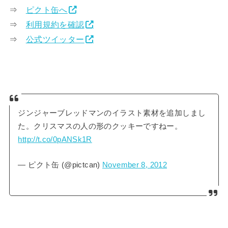
⇒
ピクト缶へ
⇒
利用規約を確認
⇒
公式ツイッター
ジンジャーブレッドマンのイラスト素材を追加しまし
た。クリスマスの人の形のクッキーですねー。
http://t.co/0pANSk1R
— ピクト缶 (@pictcan)
November 8, 2012