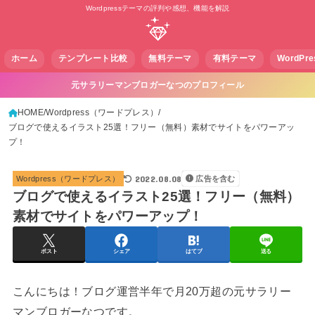
Wordpressテーマの評判や感想、機能を解説
ホーム
テンプレート比較
無料テーマ
有料テーマ
WordPr
元サラリーマンブロガーなつのプロフィール
HOME
Wordpress（ワードプレス）
ブログで使えるイラスト25選！フリー（無料）素材でサイトをパワーアッ
プ！
2022.08.08
Wordpress（ワードプレス）
広告を含む
ブログで使えるイラスト25選！フリー（無料）
素材でサイトをパワーアップ！
ポスト
シェア
はてブ
送る
こんにちは！ブログ運営半年で月20万超の元サラリー
マンブロガーなつです。