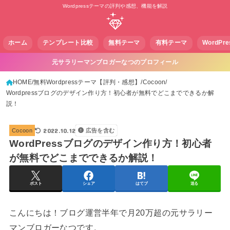
Wordpressテーマの評判や感想、機能を解説
ホーム
テンプレート比較
無料テーマ
有料テーマ
WordPr
元サラリーマンブロガーなつのプロフィール
HOME
無料Wordpressテーマ【評判・感想】
Cocoon
Wordpressブログのデザイン作り方！初心者が無料でどこまでできるか解
説！
2022.10.12
Cocoon
広告を含む
WordPressブログのデザイン作り方！初心者
が無料でどこまでできるか解説！
ポスト
シェア
はてブ
送る
こんにちは！ブログ運営半年で月20万超の元サラリー
マンブロガーなつです。