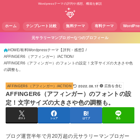
Wordpressテーマの評判や感想、機能を解説
ホーム
テンプレート比較
無料テーマ
有料テーマ
WordPr
元サラリーマンブロガーなつのプロフィール
HOME
有料Wordpressテーマ【評判・感想】
AFFINGER6 （アフィンガー）/ACTION
AFFINGER6（アフィンガー）のフォントの設定！文字サイズの大きさや色
の調整も。
2022.08.17
AFFINGER6 （アフィンガー）/ACTION
広告を含む
AFFINGER6（アフィンガー）のフォントの設
定！文字サイズの大きさや色の調整も。
ポスト
シェア
はてブ
送る
ブログ運営半年で月20万超の元サラリーマンブロガー