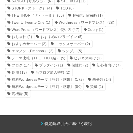
SANGO（サルワカ）
(6)
STORK19
(11)
STORK（ストーク）
(4)
TCD
(6)
THE THOR（ザ・トール）
(55)
Twenty Twenty
(1)
Twenty Twenty-One
(1)
Wordpress（ワードプレス）
(28)
WordPress （ワードプレス）使い方
(47)
Xeory
(1)
おしゃれ
(2)
おすすめのプラグイン
(5)
おすすめサーバー
(2)
エックスサーバー
(2)
エマノン（Emanon）
(2)
シンプル
(5)
テーマ比較（THE THOR編）
(5)
ビジネス向け
(2)
ブログ
(17)
プラグイン
(1)
個性的
(2)
初心者向け
(7)
参照
(13)
当ブログ購入特典
(2)
有料Wordpressテーマ【評判・感想】
(172)
未分類
(14)
無料Wordpressテーマ【評判・感想】
(80)
賢威
(1)
高機能
(5)
特定商取引法に基づく表記