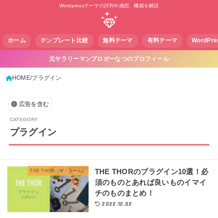
Wordpressテーマの評判や感想、機能を解説
ホーム
テンプレート比較
無料テーマ
有料テーマ
WordPr
元サラリーマンブロガーなつのプロフィール
HOME
プラグイン
広告を含む
プラグイン
THE THORのプラグイン10選！必
THE THOR（ザ・トール）
須のものとあれば良いものイマイ
チのものまとめ！
2022.12.02